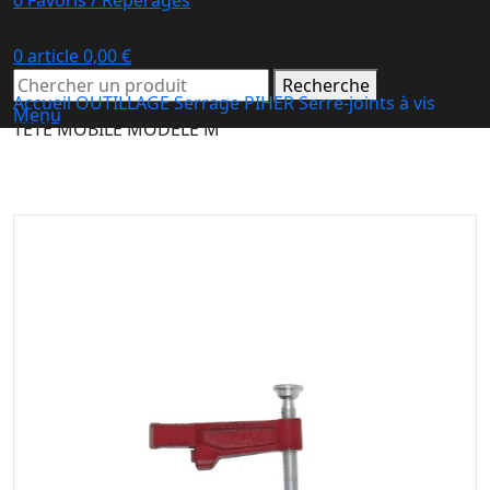
0
Favoris / Repérages
0
article
0,00
€
Recherche
Accueil
OUTILLAGE
Serrage PIHER
Serre-joints à vis
Menu
TETE MOBILE MODELE M