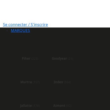
Se connecter / S'inscrire
MARQUES
Piher
Goodyear
(225)
(21)
Murtra
Index
(157)
(864)
Jallatte
Aimont
(176)
(92)