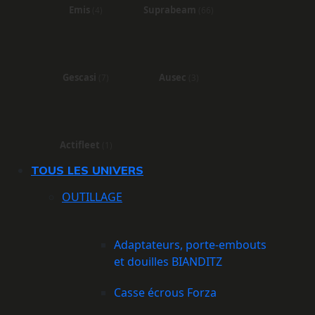
Emis
Suprabeam
(4)
(66)
Gescasi
Ausec
(7)
(3)
Actifleet
(1)
TOUS LES UNIVERS
OUTILLAGE
Adaptateurs, porte-embouts
et douilles BIANDITZ
Casse écrous Forza