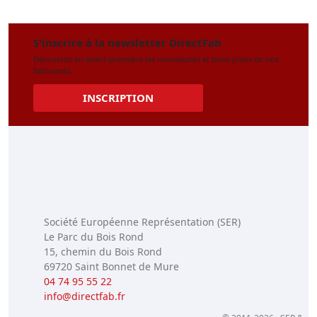
S'inscrire à la newsletter DirectFab
Découvrez en avant-première les nouveautés et bons plans de nos
fabricants.
INSCRIPTION
Société Européenne Représentation (SER)
Le Parc du Bois Rond
15, chemin du Bois Rond
69720 Saint Bonnet de Mure
04 74 95 55 22
info@directfab.fr