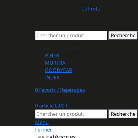
Coffrets
Recherche
Requêtes populaires
PIHER
MURTRA
GOODYEAR
INDEX
0
Favoris / Repérages
0
article
0,00
€
Recherche
Menu
Fermer
Les catégories