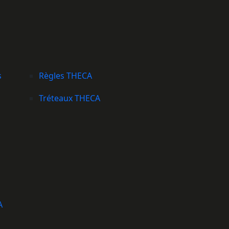
s
Règles THECA
Tréteaux THECA
A