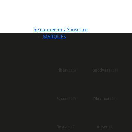
Se connecter / S'inscrire
MARQUES
Piher
Goodyear
(225)
(21)
Forza
Mavinsa
(107)
(24)
Gescasi
Ausec
(7)
(3)