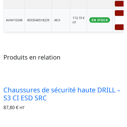
+
-
112,10
€
AVAV10248
8033546518229
48.0
EN STOCK
HT
+
Produits en relation
Chaussures de sécurité haute DRILL –
S3 CI ESD SRC
87,80
€
HT