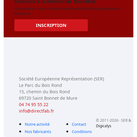
S'inscrire à la newsletter DirectFab
Découvrez en avant-première les nouveautés et bons plans de nos
fabricants.
INSCRIPTION
Société Européenne Représentation (SER)
Le Parc du Bois Rond
15, chemin du Bois Rond
69720 Saint Bonnet de Mure
04 74 95 55 22
info@directfab.fr
© 2011-2026 · SER &
Notre activité
Contact
Digicalys
Nos fabricants
Conditions