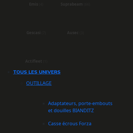
Emis
Suprabeam
(4)
(66)
Gescasi
Ausec
(7)
(3)
Actifleet
(1)
TOUS LES UNIVERS
OUTILLAGE
Adaptateurs, porte-embouts
et douilles BIANDITZ
Casse écrous Forza