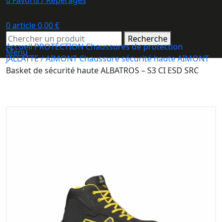
0
Favoris / Repérages
0
article
0,00
€
Recherche
Accueil
PROTECTION
Chaussures de protection
Menu
JALLATTE / AIMONT
Chaussure sécurité haute AIMONT
Basket de sécurité haute ALBATROS – S3 CI ESD SRC