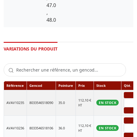
47.0
,
48.0
VARIATIONS DU PRODUIT
Référence
Gencod
Pointure
Prix
Stock
Qté.
-
112,10
€
AVAV10235
8033546518090
35.0
EN STOCK
HT
+
-
112,10
€
AVAV10236
8033546518106
36.0
EN STOCK
HT
+