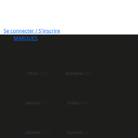
Se connecter / S'inscrire
MARQUES
Piher
Goodyear
(225)
(21)
Murtra
Index
(157)
(864)
Jallatte
Aimont
(176)
(92)