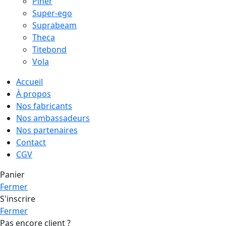
Piher
Super-ego
Suprabeam
Theca
Titebond
Vola
Accueil
À propos
Nos fabricants
Nos ambassadeurs
Nos partenaires
Contact
CGV
Panier
Fermer
S'inscrire
Fermer
Pas encore client ?