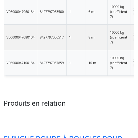
10000 kg
23
V06000047060134
8427797063500
1
6 m
(coefficient
HT
7)
10000 kg
31
V06000047080134
8427797036517
1
8 m
(coefficient
HT
7)
10000 kg
38
V06000047100134
8427797037859
1
10 m
(coefficient
HT
7)
Produits en relation