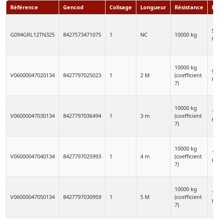
Référence
Gencod
Colisage
Longueur
Résistance
Pr
52
G094GRL12TN325
8427573471075
1
NC
10000 kg
HT
10000 kg
91
V06000047020134
8427797025023
1
2 M
(coefficient
HT
7)
10000 kg
12
V06000047030134
8427797036494
1
3 m
(coefficient
HT
7)
10000 kg
15
V06000047040134
8427797025993
1
4 m
(coefficient
HT
7)
10000 kg
19
V06000047050134
8427797030959
1
5 M
(coefficient
HT
7)