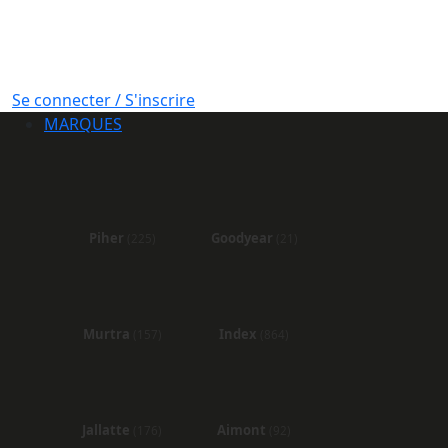
Se connecter / S'inscrire
MARQUES
Piher
Goodyear
(225)
(21)
Murtra
Index
(157)
(864)
Jallatte
Aimont
(176)
(92)