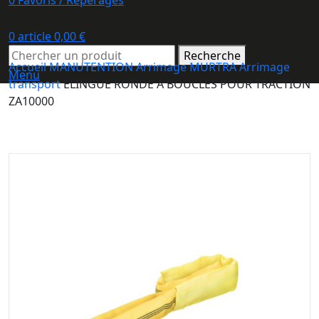
0
Favoris / Repérages
0
article
0,00
€
Recherche
Accueil
MANUTENTION
Arrimage MURTRA
Arrimage
Menu
transport
ELINGUE RONDE À BOUCLES POUR TRACTION
ZA10000