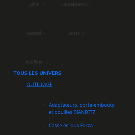
Emis
Suprabeam
(4)
(66)
Gescasi
Ausec
(7)
(3)
Actifleet
(1)
TOUS LES UNIVERS
OUTILLAGE
Adaptateurs, porte-embouts
et douilles BIANDITZ
Casse écrous Forza