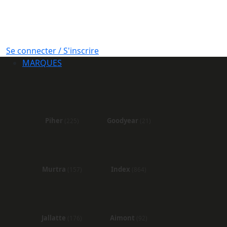
Se connecter / S'inscrire
MARQUES
Piher
Goodyear
(225)
(21)
Murtra
Index
(157)
(864)
Jallatte
Aimont
(176)
(92)