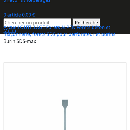
0
Favoris / Repérages
0
article
0,00
€
Recherche
Accueil
OUTILLAGE
Forets ALPEN
Forets béton et
Menu
maçonnerie, forets SDS pour perforateur et burins
Burin SDS-max