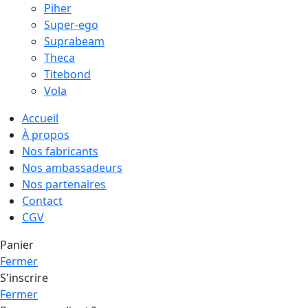
Piher
Super-ego
Suprabeam
Theca
Titebond
Vola
Accueil
À propos
Nos fabricants
Nos ambassadeurs
Nos partenaires
Contact
CGV
Panier
Fermer
S'inscrire
Fermer