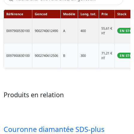
Référence
Gencod
Modèle
Long. tot.
Prix
Stock
55,61
€
0097900530100
9002740612490
A
400
EN STO
HT
71,21
€
0097900830100
9002740612506
B
300
EN STO
HT
Produits en relation
Couronne diamantée SDS-plus