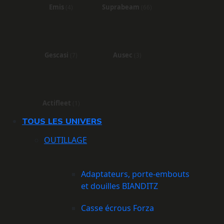
Emis
Suprabeam
(4)
(66)
Gescasi
Ausec
(7)
(3)
Actifleet
(1)
TOUS LES UNIVERS
OUTILLAGE
Adaptateurs, porte-embouts
et douilles BIANDITZ
Casse écrous Forza