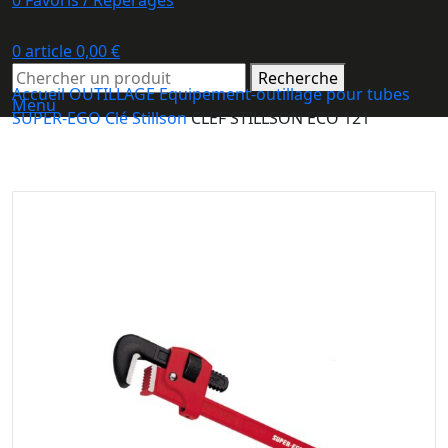
0
Favoris / Repérages
0
article
0,00
€
Recherche
Accueil
OUTILLAGE
Equipement-outillage pour tubes
Menu
SUPER-EGO
Clé Stillson
CLEF STILLSON ECO 121