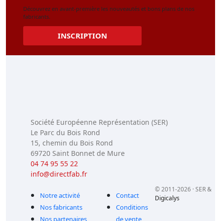
Découvrez en avant-première les nouveautés et bons plans de nos
fabricants.
INSCRIPTION
Société Européenne Représentation (SER)
Le Parc du Bois Rond
15, chemin du Bois Rond
69720 Saint Bonnet de Mure
04 74 95 55 22
info@directfab.fr
© 2011-2026 · SER &
Notre activité
Contact
Digicalys
Nos fabricants
Conditions
Nos partenaires
de vente