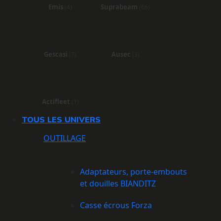
Emis
Suprabeam
(4)
(66)
Gescasi
Ausec
(7)
(3)
Actifleet
(1)
TOUS LES UNIVERS
OUTILLAGE
Adaptateurs, porte-embouts
et douilles BIANDITZ
Casse écrous Forza