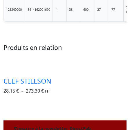
51
121240000
8414162001690
1
38
600
27
77
HT
Produits en relation
CLEF STILLSON
28,15
€
–
273,30
€
HT
S'inscrire à la newsletter DirectFab