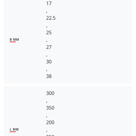
17
,
22.5
,
25
,
B MM
27
,
30
,
38
300
,
350
,
200
,
L MM