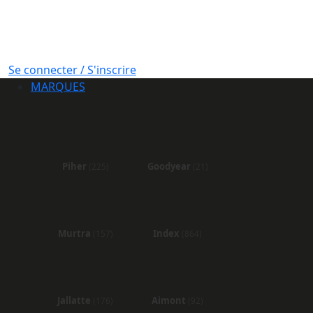
Se connecter / S'inscrire
MARQUES
Piher
Goodyear
(225)
(21)
Murtra
Index
(157)
(864)
Jallatte
Aimont
(176)
(92)