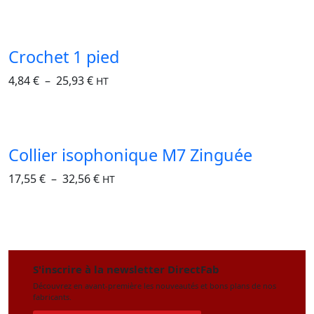
Crochet 1 pied
4,84
€
–
25,93
€
HT
Collier isophonique M7 Zinguée
17,55
€
–
32,56
€
HT
S'inscrire à la newsletter DirectFab
Découvrez en avant-première les nouveautés et bons plans de nos
fabricants.