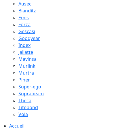
Ausec
Bianditz
Emis
Forza
Gescasi
Goodyear
Index
Jallatte
Mavinsa
Murlink
Murtra
Piher
Super-ego
Suprabeam
Theca
Titebond
Vola
Accueil