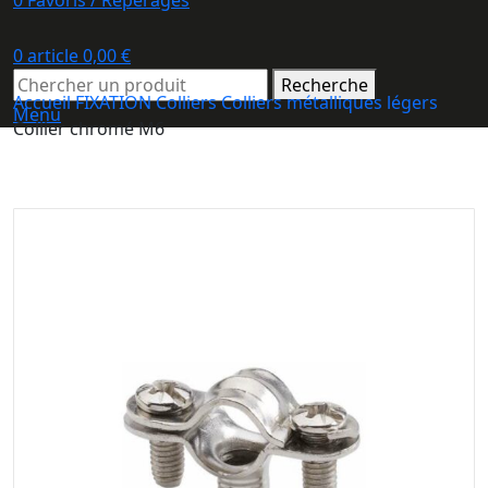
0
Favoris / Repérages
0
article
0,00
€
Recherche
Accueil
FIXATION
Colliers
Colliers métalliques légers
Menu
Collier chromé M6