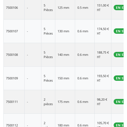
5
151,00
€
7500106
-
125 mm
0.5 mm
EN ST
Pièces
HT
5
174,50
€
7500107
-
130 mm
0.6 mm
EN ST
Pièces
HT
5
188,75
€
7500108
-
140 mm
0.6 mm
EN ST
Pièces
HT
5
193,50
€
7500109
-
150 mm
0.6 mm
EN ST
Pièces
HT
2
98,20
€
7500111
-
175 mm
0.6 mm
EN ST
pièces
HT
2
105,70
€
7500112
-
180 mm
0.6 mm
EN ST