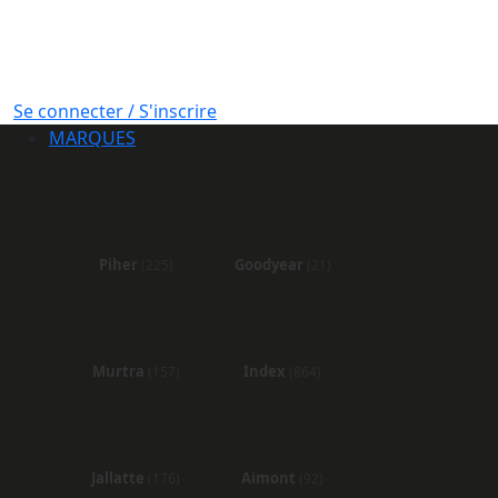
Se connecter / S'inscrire
MARQUES
Piher
Goodyear
(225)
(21)
Murtra
Index
(157)
(864)
Jallatte
Aimont
(176)
(92)