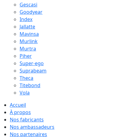
Gescasi
Goodyear
Index
Jallatte
Mavinsa
Murlink
Murtra
Piher
Super-ego
Suprabeam
Theca
Titebond
Vola
Accueil
À propos
Nos fabricants
Nos ambassadeurs
Nos partenaires