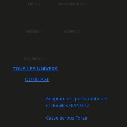
Emis
Suprabeam
(4)
(66)
Gescasi
Ausec
(7)
(3)
Actifleet
(1)
TOUS LES UNIVERS
OUTILLAGE
Adaptateurs, porte-embouts
et douilles BIANDITZ
Casse écrous Forza