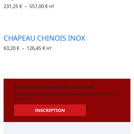
231,25
€
–
557,00
€
HT
CHAPEAU CHINOIS INOX
63,20
€
–
126,45
€
HT
S'inscrire à la newsletter DirectFab
Découvrez en avant-première les nouveautés et bons plans de nos
fabricants.
INSCRIPTION