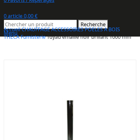
0
Favoris / Repérages
0
article
0,00
€
Recherche
Accueil
CHAUFFAGE
ACCESSOIRES POELES A BOIS
Menu
THECA
Fumisterie
Tuyau émaillé noir brillant 1000 mm