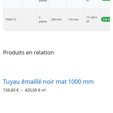
pièces
HT
2
111,40
€
7500113
-
200 mm
0.6 mm
EN ST
pièces
HT
Produits en relation
Tuyau émaillé noir mat 1000 mm
156,60
€
–
420,00
€
HT